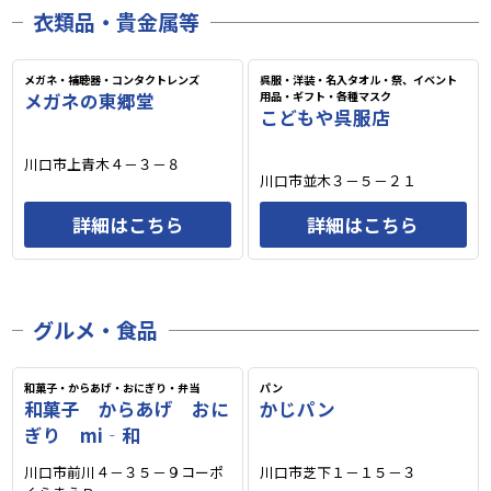
衣類品・貴金属等
メガネ・補聴器・コンタクトレンズ
呉服・洋装・名入タオル・祭、イベント
メガネの東郷堂
用品・ギフト・各種マスク
こどもや呉服店
川口市上青木４－３－８
川口市並木３－５－２１
詳細はこちら
詳細はこちら
グルメ・食品
和菓子・からあげ・おにぎり・弁当
パン
和菓子 からあげ おに
かじパン
ぎり mi‐和
川口市前川４－３５－９コーポ
川口市芝下１－１５－３