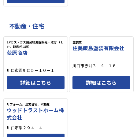
不動産・住宅
LPガス・ガス風呂給湯器販売・取付 （Ｌ
塗装業
Ｐ、都市ガス用）
住美飯島塗装有限会社
荻原商店
川口市赤井３－４－１６
川口市西川口５－１０－１
詳細はこちら
詳細はこちら
リフォーム、注文住宅、不動産
ウッドトラストホーム株
式会社
川口市峯２９４－４