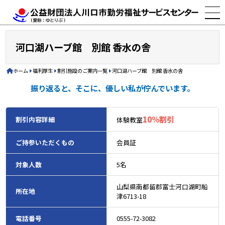
河口湖ハーブ館 別館 香水の舎
ホーム
福利厚生
割引施設のご案内一覧
河口湖ハーブ館 別館 香水の舎
振り返ると、そこに、優しい私が佇んでいます。
10％割引
割引内容詳細
体験教室
ご持参いただくもの
会員証
対象人数
5名
山梨県南都留郡富士河口湖町船
所在地
津6713-18
電話番号
0555-72-3082