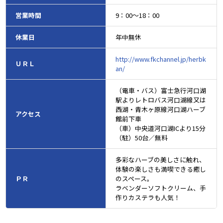
営業時間
9：00～18：00
休業日
年中無休
http://www.fkchannel.jp/herbk
ＵＲＬ
an/
（電車・バス）富士急行河口湖
駅よりレトロバス河口湖線又は
西湖・青木ヶ原線河口湖ハーブ
アクセス
館前下車
（車）中央道河口湖ICより15分
（駐）50台／無料
多彩なハーブの美しさに触れ、
体験の楽しさも満喫できる癒し
ＰＲ
のスペース。
ラベンダーソフトクリーム、手
作りカステラも人気！