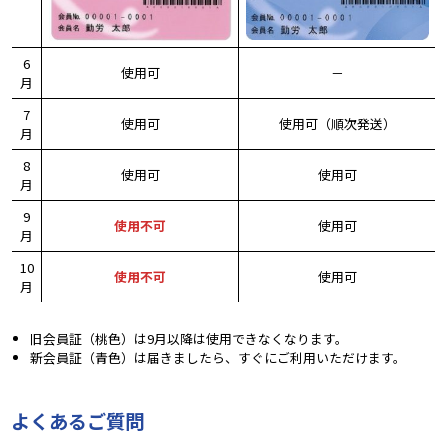
6
使用可
－
月
7
使用可
使用可（順次発送）
月
8
使用可
使用可
月
9
使用不可
使用可
月
10
使用不可
使用可
月
旧会員証（桃色）は9月以降は使用できなくなります。
新会員証（青色）は届きましたら、すぐにご利用いただけます。
よくあるご質問