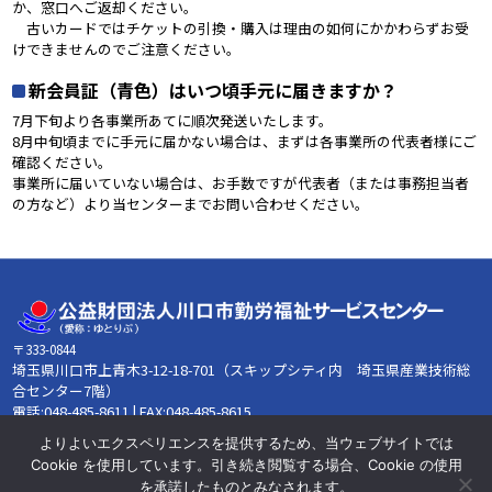
か、窓口へご返却ください。
古いカードではチケットの引換・購入は理由の如何にかかわらずお受
けできませんのでご注意ください。
新会員証（青色）はいつ頃手元に届きますか？
7月下旬より各事業所あてに順次発送いたします。
8月中旬頃までに手元に届かない場合は、まずは各事業所の代表者様にご
確認ください。
事業所に届いていない場合は、お手数ですが代表者（または事務担当者
の方など）より当センターまでお問い合わせください。
〒333-0844
埼玉県川口市上青木3-12-18-701（スキップシティ内 埼玉県産業技術総
合センター7階）
電話:048-485-8611 | FAX:048-485-8615
【営業時間】午前8時30分~午後5時15分 【営業日】月～金曜日 【休
よりよいエクスペリエンスを提供するため、当ウェブサイトでは
業日】土・日・祝日・12/29～1/3
Cookie を使用しています。引き続き閲覧する場合、Cookie の使用
を承諾したものとみなされます。