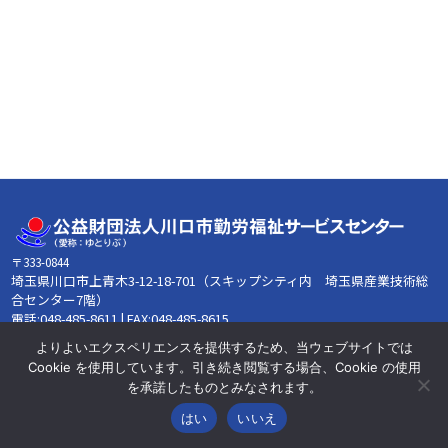
〒333-0844
埼玉県川口市上青木3-12-18-701（スキップシティ内 埼玉県産業技術総
合センター7階）
電話:048-485-8611 | FAX:048-485-8615
【営業時間】午前8時30分~午後5時15分 【営業日】月～金曜日 【休
よりよいエクスペリエンスを提供するため、当ウェブサイトでは
業日】土・日・祝日・12/29～1/3
Cookie を使用しています。引き続き閲覧する場合、Cookie の使用
を承諾したものとみなされます。
プライバシーポリシー
このサイトについて
サイトマップ
はい
いいえ
Copyright © kawaguchisc. All rights Reserved.